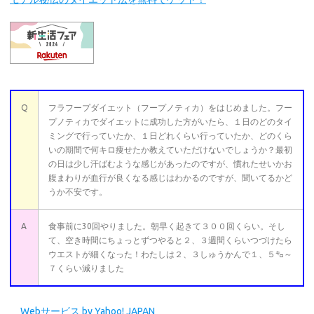
Q
フラフープダイエット（フープノティカ）をはじめました。フー
プノティカでダイエットに成功した方がいたら、１日のどのタイ
ミングで行っていたか、１日どれくらい行っていたか、どのくら
いの期間で何キロ痩せたか教えていただけないでしょうか？最初
の日は少し汗ばむような感じがあったのですが、慣れたせいかお
腹まわりが血行が良くなる感じはわかるのですが、聞いてるかど
うか不安です。
A
食事前に30回やりました。朝早く起きて３００回くらい。そし
て、空き時間にちょっとずつやると２、３週間くらいつづけたら
ウエストが細くなった！わたしは２、３しゅうかんで１、５㌔～
７くらい減りました
Webサービス by Yahoo! JAPAN