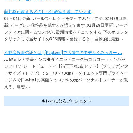
藤井聡が教える犬のしつけ教室を試しています
03月01日更新: ガールズセレクトを使ってみたいです; 02月29日更
新: ビーグレン化粧品を試す人が増えてます; 02月28日更新:
フープ
ノティカ
に関するつぶやき. 最新情報をチェックする. 下のボタンを
クリックして当サイトのRSS情報を登録すると、自動的に最新
…
不動産投資信託とは | [Popteen]で活躍中のモデルくみっきー
…
…
限定レア美品ピンズ◆ダイエットコーク缶コカコーラピンバッ
ジフ · セパレートビューティ【補正下着3点セット】 (ブラック)バス
トサイズ（トップ）：S（70～78cm） · ダイエット専門プライベー
トジムで日本No1の高額
レッスン
料の元パーソナルトレーナーが教
える、理想
…
キレイになるプロジェクト