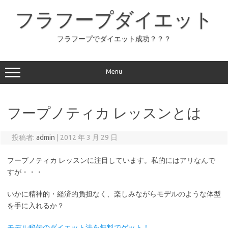
コ
ン
フラフープダイエット
テ
ン
ツ
へ
フラフープでダイエット成功？？？
ス
キ
ッ
プ
Menu
フープノティカ レッスンとは
投稿者:
admin
|
2012 年 3 月 29 日
フープノティカ レッスンに注目しています。私的にはアリなんで
すが・・・
いかに精神的・経済的負担なく、楽しみながらモデルのような体型
を手に入れるか？
モデル秘伝のダイエット法を無料でゲット！