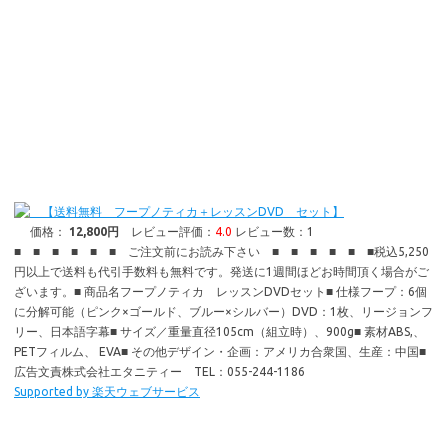
【送料無料 フープノティカ＋レッスンDVD セット】
価格：
12,800円
レビュー評価：
4.0
レビュー数：1
■ ■ ■ ■ ■ ■ ご注文前にお読み下さい ■ ■ ■ ■ ■ ■税込5,250
円以上で送料も代引手数料も無料です。発送に1週間ほどお時間頂く場合がご
ざいます。■ 商品名フープノティカ レッスンDVDセット■ 仕様フープ：6個
に分解可能（ピンク×ゴールド、ブルー×シルバー）DVD：1枚、リージョンフ
リー、日本語字幕■ サイズ／重量直径105cm（組立時）、900g■ 素材ABS,、
PETフィルム、 EVA■ その他デザイン・企画：アメリカ合衆国、生産：中国■
広告文責株式会社エタニティー TEL：055-244-1186
Supported by 楽天ウェブサービス